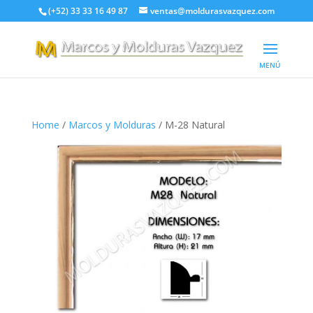
(+52) 33 33 16 49 87
ventas@moldurasvazquez.com
Home
/
Marcos y Molduras
/ M-28 Natural