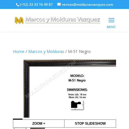
(+52) 33 33 16 49 87
ventas@moldurasvazquez.com
Home
/
Marcos y Molduras
/ M-51 Negro
ZOOM +
STOP SLIDESHOW