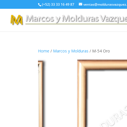
(+52) 33 33 16 49 87
ventas@moldurasvazquez
Home
/
Marcos y Molduras
/ M-54 Oro