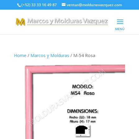
(+52) 33 33 16 49 87
ventas@moldurasvazquez.com
Home
/
Marcos y Molduras
/ M-54 Rosa