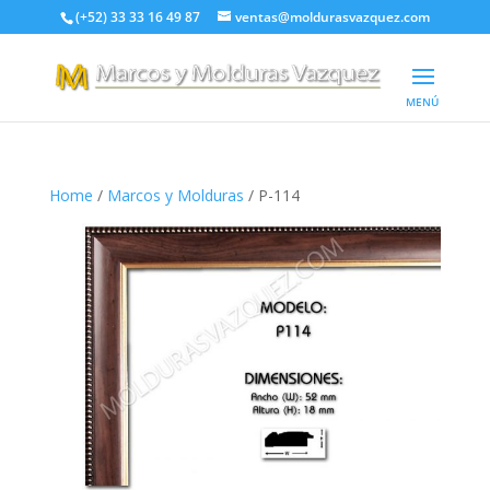
(+52) 33 33 16 49 87
ventas@moldurasvazquez.com
Home
/
Marcos y Molduras
/ P-114