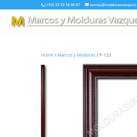
(+52) 33 33 16 49 87
ventas@moldurasvazquez
Home
/
Marcos y Molduras
/ P-123